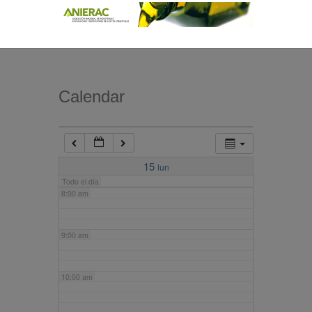
4:00 am
5:00 am
Calendar
6:00 am
7:00 am
15
lun
Todo el día
8:00 am
9:00 am
10:00 am