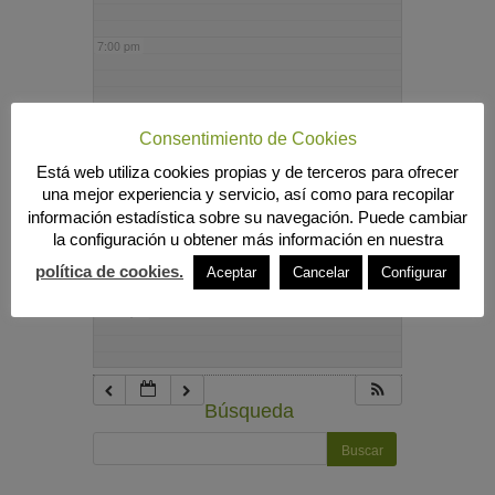
7:00 pm
8:00 pm
Consentimiento de Cookies
Está web utiliza cookies propias y de terceros para ofrecer
9:00 pm
una mejor experiencia y servicio, así como para recopilar
información estadística sobre su navegación. Puede cambiar
la configuración u obtener más información en nuestra
10:00 pm
política de cookies.
Aceptar
Cancelar
Configurar
11:00 pm
Búsqueda