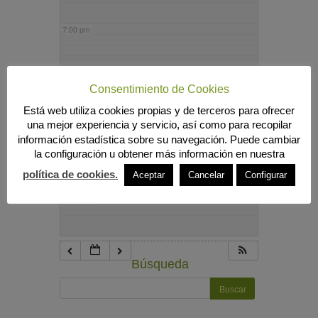
7:00 pm
8:00 pm
Consentimiento de Cookies
Está web utiliza cookies propias y de terceros para ofrecer
9:00 pm
una mejor experiencia y servicio, así como para recopilar
información estadística sobre su navegación. Puede cambiar
la configuración u obtener más información en nuestra
10:00 pm
política de cookies.
Aceptar
Cancelar
Configurar
11:00 pm
Búsqueda