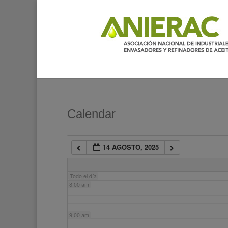
2:00 am
3:00 am
4:00 am
5:00 am
Calendar
6:00 am
14 AGOSTO, 2025
7:00 am
Todo el día
8:00 am
9:00 am