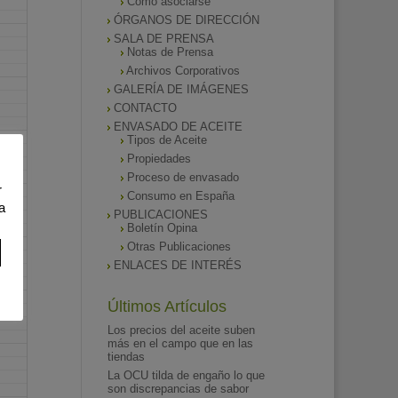
Como asociarse
ÓRGANOS DE DIRECCIÓN
SALA DE PRENSA
Notas de Prensa
Archivos Corporativos
GALERÍA DE IMÁGENES
CONTACTO
ENVASADO DE ACEITE
Tipos de Aceite
Propiedades
Proceso de envasado
r
Consumo en España
a
PUBLICACIONES
Boletín Opina
Otras Publicaciones
ENLACES DE INTERÉS
Últimos Artículos
Los precios del aceite suben
más en el campo que en las
tiendas
La OCU tilda de engaño lo que
son discrepancias de sabor