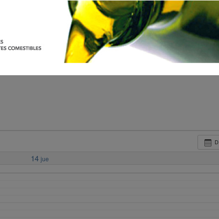
D
14
jue