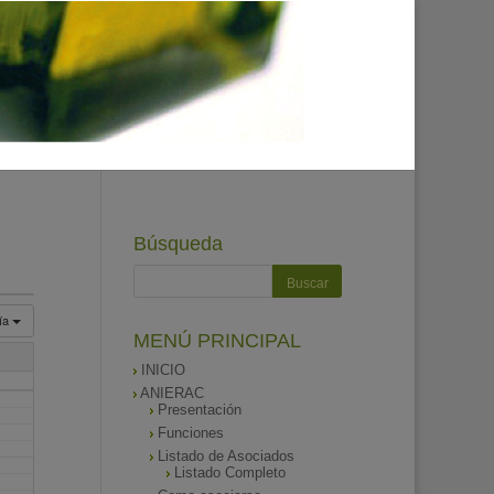
Búsqueda
ía
MENÚ PRINCIPAL
INICIO
ANIERAC
Presentación
Funciones
Listado de Asociados
Listado Completo