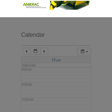
4:00 am
5:00 am
Calendar
6:00 am
7:00 am
13
jue
Todo el día
8:00 am
9:00 am
10:00 am