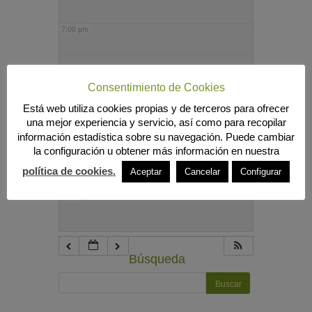
7:00 pm
8:00 pm
Consentimiento de Cookies
Está web utiliza cookies propias y de terceros para ofrecer
9:00 pm
una mejor experiencia y servicio, así como para recopilar
información estadística sobre su navegación. Puede cambiar
la configuración u obtener más información en nuestra
10:00 pm
política de cookies.
Aceptar
Cancelar
Configurar
11:00 pm
Búsqueda