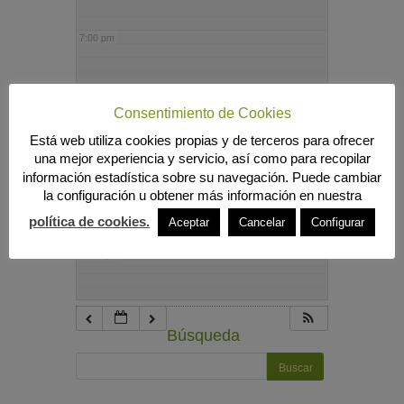
7:00 pm
8:00 pm
Consentimiento de Cookies
Está web utiliza cookies propias y de terceros para ofrecer
9:00 pm
una mejor experiencia y servicio, así como para recopilar
información estadística sobre su navegación. Puede cambiar
la configuración u obtener más información en nuestra
10:00 pm
política de cookies.
Aceptar
Cancelar
Configurar
11:00 pm
Búsqueda