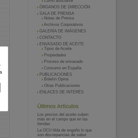
Como asociarse
ÓRGANOS DE DIRECCIÓN
SALA DE PRENSA
Notas de Prensa
Archivos Corporativos
GALERÍA DE IMÁGENES
CONTACTO
ENVASADO DE ACEITE
Tipos de Aceite
Propiedades
Proceso de envasado
r
Consumo en España
a
PUBLICACIONES
Boletín Opina
Otras Publicaciones
ENLACES DE INTERÉS
Últimos Artículos
Los precios del aceite suben
más en el campo que en las
tiendas
La OCU tilda de engaño lo que
son discrepancias de sabor