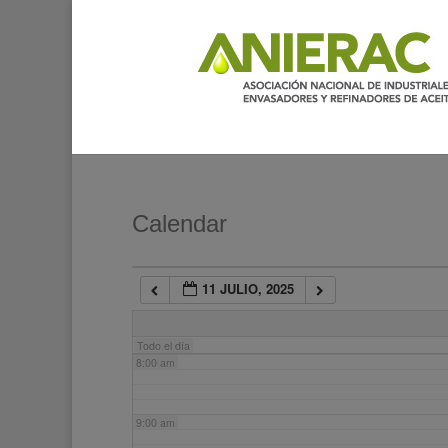
2:00 am
3:00 am
4:00 am
5:00 am
Calendar
6:00 am
11 JULIO, 2025
7:00 am
Todo el día
8:00 am
9:00 am