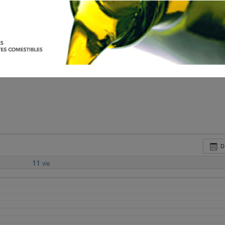
D
11
vie