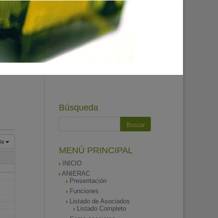
Búsqueda
ía
MENÚ PRINCIPAL
INICIO
ANIERAC
Presentación
Funciones
Listado de Asociados
Listado Completo