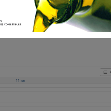
D
11
lun