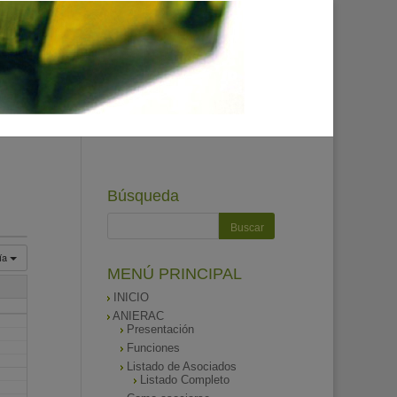
Búsqueda
ía
MENÚ PRINCIPAL
INICIO
ANIERAC
Presentación
Funciones
Listado de Asociados
Listado Completo