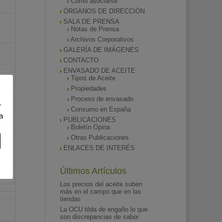
Como asociarse
ÓRGANOS DE DIRECCIÓN
SALA DE PRENSA
Notas de Prensa
Archivos Corporativos
GALERÍA DE IMÁGENES
CONTACTO
ENVASADO DE ACEITE
Tipos de Aceite
Propiedades
Proceso de envasado
r
Consumo en España
a
PUBLICACIONES
Boletín Opina
Otras Publicaciones
ENLACES DE INTERÉS
Últimos Artículos
Los precios del aceite suben
más en el campo que en las
tiendas
La OCU tilda de engaño lo que
son discrepancias de sabor