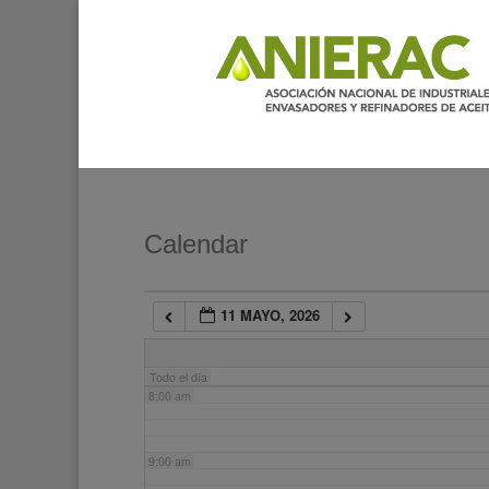
2:00 am
3:00 am
4:00 am
5:00 am
Calendar
6:00 am
11 MAYO, 2026
7:00 am
Todo el día
8:00 am
9:00 am