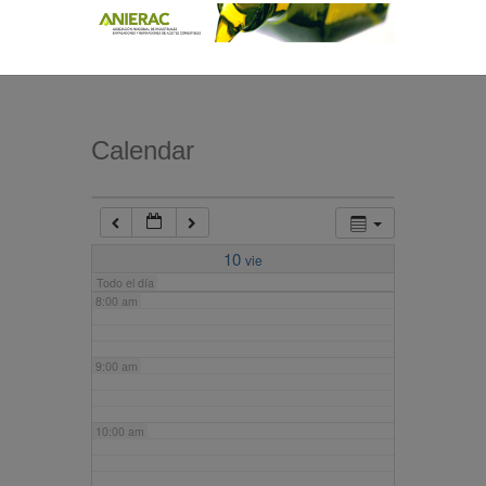
4:00 am
5:00 am
Calendar
6:00 am
7:00 am
10
vie
Todo el día
8:00 am
9:00 am
10:00 am