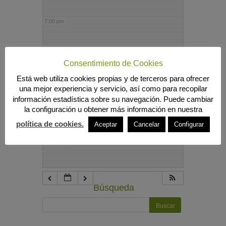
7:00 pm
8:00 pm
Consentimiento de Cookies
Está web utiliza cookies propias y de terceros para ofrecer
9:00 pm
una mejor experiencia y servicio, así como para recopilar
información estadística sobre su navegación. Puede cambiar
la configuración u obtener más información en nuestra
10:00 pm
política de cookies.
Aceptar
Cancelar
Configurar
11:00 pm
Búsqueda