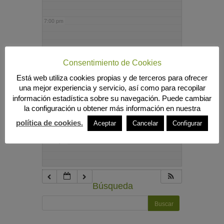
7:00 pm
8:00 pm
Consentimiento de Cookies
Está web utiliza cookies propias y de terceros para ofrecer
9:00 pm
una mejor experiencia y servicio, así como para recopilar
información estadística sobre su navegación. Puede cambiar
la configuración u obtener más información en nuestra
10:00 pm
política de cookies.
Aceptar
Cancelar
Configurar
11:00 pm
Búsqueda