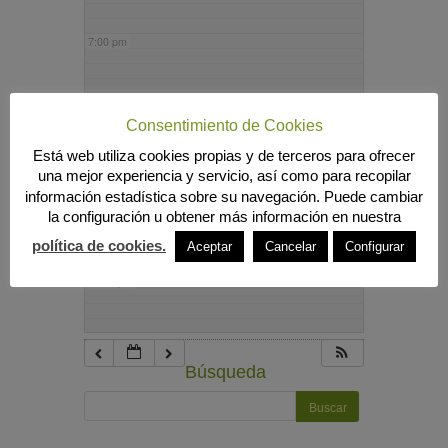
7:00 pm
8:00 pm
Consentimiento de Cookies
Está web utiliza cookies propias y de terceros para ofrecer
9:00 pm
una mejor experiencia y servicio, así como para recopilar
información estadística sobre su navegación. Puede cambiar
la configuración u obtener más información en nuestra
10:00 pm
política de cookies.
Aceptar
Cancelar
Configurar
11:00 pm
Búsqueda