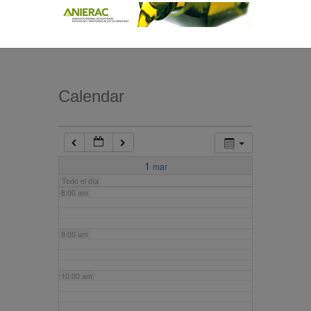
4:00 am
5:00 am
Calendar
6:00 am
7:00 am
1
mar
Todo el día
8:00 am
9:00 am
10:00 am