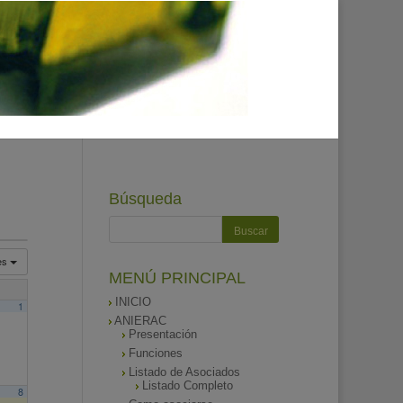
Búsqueda
es
MENÚ PRINCIPAL
INICIO
1
ANIERAC
Presentación
Funciones
Listado de Asociados
Listado Completo
8