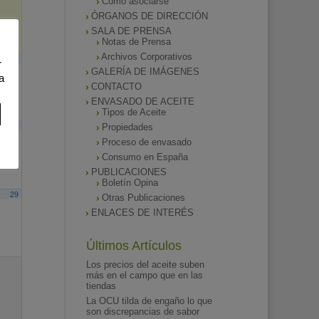
Como asociarse
ÓRGANOS DE DIRECCIÓN
SALA DE PRENSA
Notas de Prensa
Archivos Corporativos
15
r
GALERÍA DE IMÁGENES
a
CONTACTO
ENVASADO DE ACEITE
Tipos de Aceite
22
Propiedades
Proceso de envasado
Consumo en España
PUBLICACIONES
Boletín Opina
29
Otras Publicaciones
ENLACES DE INTERÉS
Últimos Artículos
Los precios del aceite suben
más en el campo que en las
tiendas
La OCU tilda de engaño lo que
son discrepancias de sabor