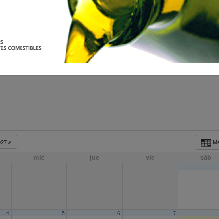
027
M
mié
jue
vie
sáb
4
5
6
7