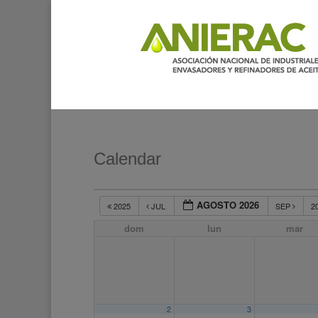
Calendar
AGOSTO 2026
2025
JUL
SEP
2
dom
lun
mar
2
3