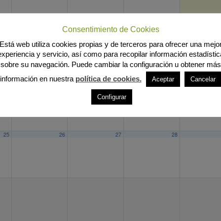
Consentimiento de Cookies
11
12
13
14
Está web utiliza cookies propias y de terceros para ofrecer una mejo
experiencia y servicio, así como para recopilar información estadístic
sobre su navegación. Puede cambiar la configuración u obtener más
información en nuestra
política de cookies.
Aceptar
Cancelar
18
19
20
21
Configurar
25
26
27
28