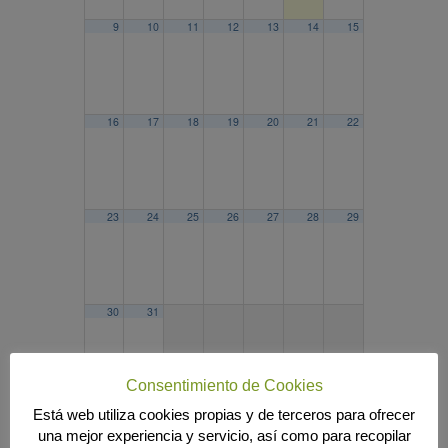
9
10
11
12
13
14
15
16
17
18
19
20
21
22
23
24
25
26
27
28
29
30
31
Consentimiento de Cookies
Está web utiliza cookies propias y de terceros para ofrecer
2025
JUL
SEP
2027
una mejor experiencia y servicio, así como para recopilar
Búsqueda