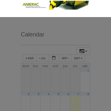
Calendar
2025
JUL
SEP
2027
dom
lun
mar
mié
jue
vie
sáb
1
2
3
4
5
6
7
8