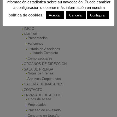
información estadística sobre su navegación. Puede cambiar
la configuración u obtener más información en nuestra
política de cookies.
Aceptar
Cancelar
Configurar
MENÚ PRINCIPAL
INICIO
ANIERAC
Presentación
Funciones
Listado de Asociados
Listado Completo
Como asociarse
ÓRGANOS DE DIRECCIÓN
SALA DE PRENSA
Notas de Prensa
Archivos Corporativos
GALERÍA DE IMÁGENES
CONTACTO
ENVASADO DE ACEITE
Tipos de Aceite
Propiedades
Proceso de envasado
Consumo en España