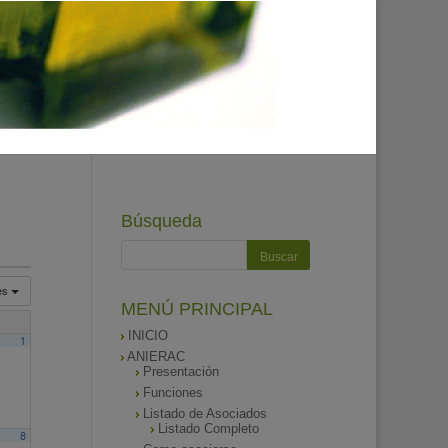
Búsqueda
es
MENÚ PRINCIPAL
INICIO
1
ANIERAC
Presentación
Funciones
Listado de Asociados
Listado Completo
8