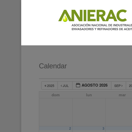
Calendar
AGOSTO 2026
2025
JUL
SEP
2
dom
lun
mar
2
3