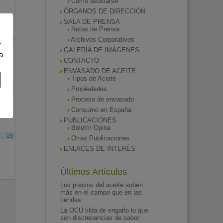
Como asociarse
ÓRGANOS DE DIRECCIÓN
SALA DE PRENSA
Notas de Prensa
Archivos Corporativos
15
r
GALERÍA DE IMÁGENES
a
CONTACTO
ENVASADO DE ACEITE
Tipos de Aceite
22
Propiedades
Proceso de envasado
Consumo en España
PUBLICACIONES
Boletín Opina
29
Otras Publicaciones
ENLACES DE INTERÉS
Últimos Artículos
Los precios del aceite suben
más en el campo que en las
tiendas
La OCU tilda de engaño lo que
son discrepancias de sabor