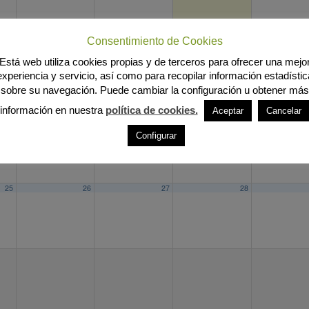
Consentimiento de Cookies
11
12
13
14
Está web utiliza cookies propias y de terceros para ofrecer una mejo
experiencia y servicio, así como para recopilar información estadístic
sobre su navegación. Puede cambiar la configuración u obtener más
información en nuestra
política de cookies.
Aceptar
Cancelar
18
19
20
21
Configurar
25
26
27
28