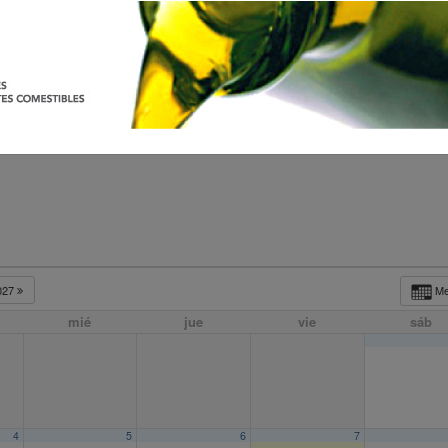
027
M
mié
jue
vie
sáb
4
5
6
7