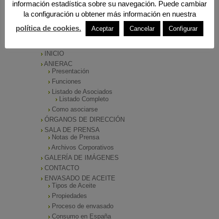
información estadística sobre su navegación. Puede cambiar
la configuración u obtener más información en nuestra
política de cookies.
Aceptar
Cancelar
Configurar
MENÚ PRINCIPAL
INICIO
ANIERAC
Presentación
Funciones
Listado de Asociados
Listado Completo
Como asociarse
ÓRGANOS DE DIRECCIÓN
SALA DE PRENSA
Notas de Prensa
Archivos Corporativos
GALERÍA DE IMÁGENES
CONTACTO
ENVASADO DE ACEITE
Tipos de Aceite
Propiedades
Proceso de envasado
Consumo en España