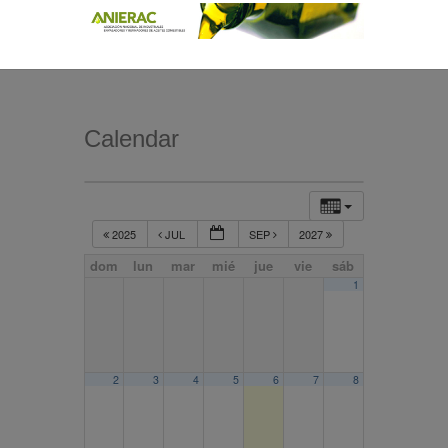
Calendar
2025
JUL
SEP
2027
dom
lun
mar
mié
jue
vie
sáb
1
2
3
4
5
6
7
8