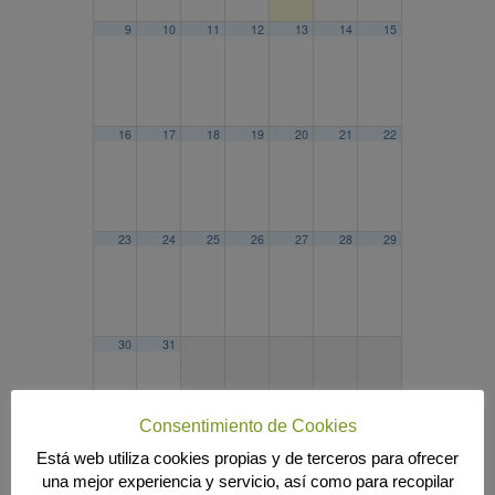
9
10
11
12
13
14
15
16
17
18
19
20
21
22
23
24
25
26
27
28
29
30
31
Consentimiento de Cookies
Está web utiliza cookies propias y de terceros para ofrecer
2025
JUL
SEP
2027
una mejor experiencia y servicio, así como para recopilar
Búsqueda