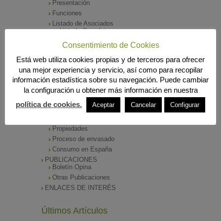
Presentación
Funciones
Listado de Asociados
Listado Completo
Como asociarse
Consentimiento de Cookies
ÓRGANOS DE DIRECCIÓN
Está web utiliza cookies propias y de terceros para ofrecer
SALA DE PRENSA
una mejor experiencia y servicio, así como para recopilar
Notas de Prensa
información estadística sobre su navegación. Puede cambiar
Archivos Corporativos
la configuración u obtener más información en nuestra
GALERÍA DE IMÁGENES
CONTACTO
política de cookies.
Aceptar
Cancelar
Configurar
ENVASADO DE ACEITE
Tipos de Aceite
Propiedades
Proceso de envasado
Consumo en España
PUBLICACIONES
Boletín Opina
Otras Publicaciones
ENLACES DE INTERÉS
Últimos Artículos