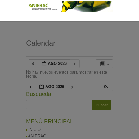
Calendar
AGO 2026
No hay nuevos eventos para mostrar en esta
fecha.
AGO 2026
Búsqueda
MENÚ PRINCIPAL
INICIO
ANIERAC