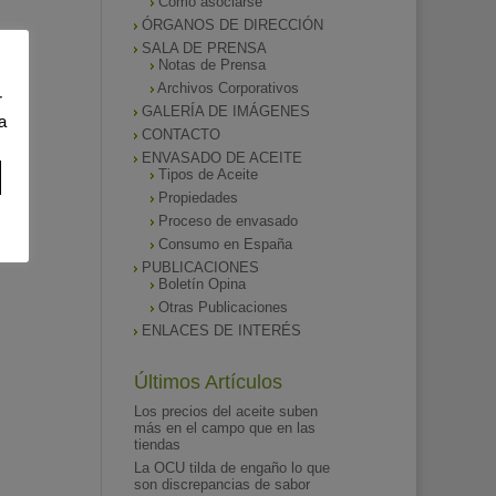
Como asociarse
ÓRGANOS DE DIRECCIÓN
SALA DE PRENSA
Notas de Prensa
Archivos Corporativos
r
GALERÍA DE IMÁGENES
a
CONTACTO
ENVASADO DE ACEITE
Tipos de Aceite
Propiedades
Proceso de envasado
Consumo en España
PUBLICACIONES
Boletín Opina
Otras Publicaciones
ENLACES DE INTERÉS
Últimos Artículos
Los precios del aceite suben
más en el campo que en las
tiendas
La OCU tilda de engaño lo que
son discrepancias de sabor