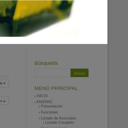
Búsqueda
da
MENÚ PRINCIPAL
INICIO
rse
ANIERAC
Presentación
Funciones
Listado de Asociados
Listado Completo