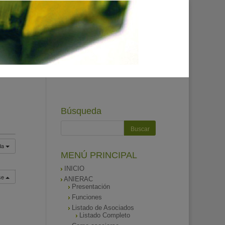
Búsqueda
da
MENÚ PRINCIPAL
INICIO
rse
ANIERAC
Presentación
Funciones
Listado de Asociados
Listado Completo