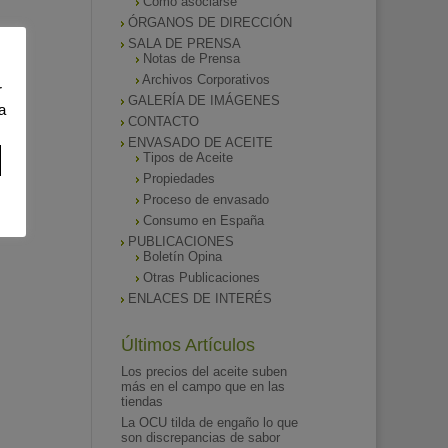
Como asociarse
ÓRGANOS DE DIRECCIÓN
SALA DE PRENSA
Notas de Prensa
Archivos Corporativos
r
GALERÍA DE IMÁGENES
a
CONTACTO
ENVASADO DE ACEITE
Tipos de Aceite
Propiedades
Proceso de envasado
Consumo en España
PUBLICACIONES
Boletín Opina
Otras Publicaciones
ENLACES DE INTERÉS
Últimos Artículos
Los precios del aceite suben
más en el campo que en las
tiendas
La OCU tilda de engaño lo que
son discrepancias de sabor