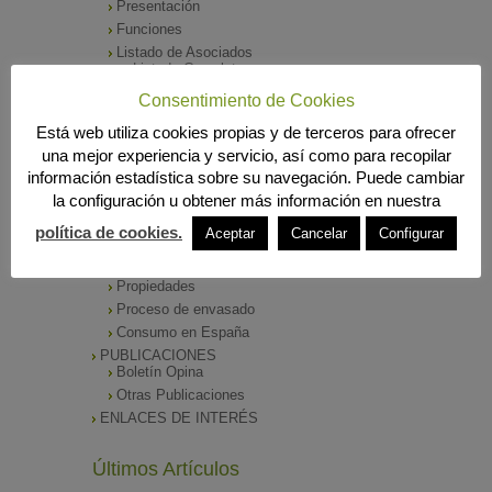
Presentación
Funciones
Listado de Asociados
Listado Completo
Como asociarse
Consentimiento de Cookies
ÓRGANOS DE DIRECCIÓN
Está web utiliza cookies propias y de terceros para ofrecer
SALA DE PRENSA
una mejor experiencia y servicio, así como para recopilar
Notas de Prensa
información estadística sobre su navegación. Puede cambiar
Archivos Corporativos
la configuración u obtener más información en nuestra
GALERÍA DE IMÁGENES
CONTACTO
política de cookies.
Aceptar
Cancelar
Configurar
ENVASADO DE ACEITE
Tipos de Aceite
Propiedades
Proceso de envasado
Consumo en España
PUBLICACIONES
Boletín Opina
Otras Publicaciones
ENLACES DE INTERÉS
Últimos Artículos