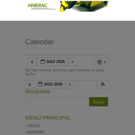
Calendar
AGO 2026
No hay nuevos eventos para mostrar en esta
fecha.
AGO 2026
Búsqueda
MENÚ PRINCIPAL
INICIO
ANIERAC