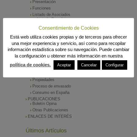
Presentación
Funciones
Listado de Asociados
Listado Completo
Como asociarse
Consentimiento de Cookies
ÓRGANOS DE DIRECCIÓN
Está web utiliza cookies propias y de terceros para ofrecer
SALA DE PRENSA
una mejor experiencia y servicio, así como para recopilar
Notas de Prensa
información estadística sobre su navegación. Puede cambiar
Archivos Corporativos
la configuración u obtener más información en nuestra
GALERÍA DE IMÁGENES
CONTACTO
política de cookies.
Aceptar
Cancelar
Configurar
ENVASADO DE ACEITE
Tipos de Aceite
Propiedades
Proceso de envasado
Consumo en España
PUBLICACIONES
Boletín Opina
Otras Publicaciones
ENLACES DE INTERÉS
Últimos Artículos