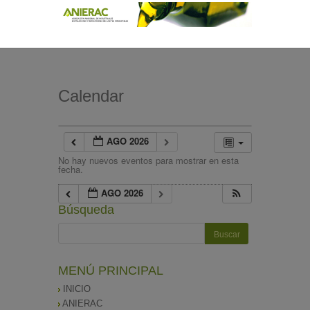
Calendar
AGO 2026
No hay nuevos eventos para mostrar en esta
fecha.
AGO 2026
Búsqueda
MENÚ PRINCIPAL
INICIO
ANIERAC