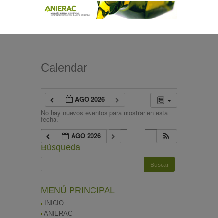
Calendar
AGO 2026
No hay nuevos eventos para mostrar en esta
fecha.
AGO 2026
Búsqueda
MENÚ PRINCIPAL
INICIO
ANIERAC