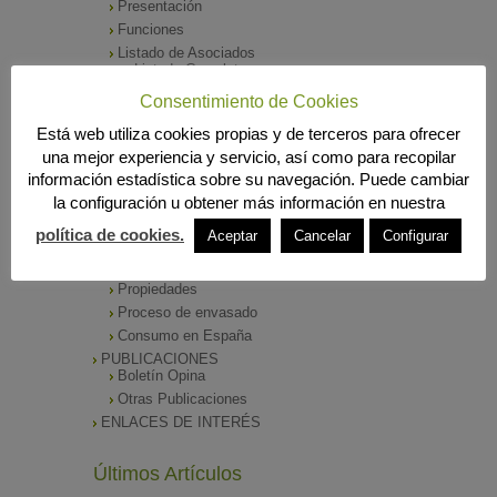
Presentación
Funciones
Listado de Asociados
Listado Completo
Como asociarse
Consentimiento de Cookies
ÓRGANOS DE DIRECCIÓN
Está web utiliza cookies propias y de terceros para ofrecer
SALA DE PRENSA
una mejor experiencia y servicio, así como para recopilar
Notas de Prensa
información estadística sobre su navegación. Puede cambiar
Archivos Corporativos
la configuración u obtener más información en nuestra
GALERÍA DE IMÁGENES
CONTACTO
política de cookies.
Aceptar
Cancelar
Configurar
ENVASADO DE ACEITE
Tipos de Aceite
Propiedades
Proceso de envasado
Consumo en España
PUBLICACIONES
Boletín Opina
Otras Publicaciones
ENLACES DE INTERÉS
Últimos Artículos