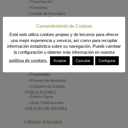
Presentación
Funciones
Listado de Asociados
Listado Completo
Como asociarse
Consentimiento de Cookies
ÓRGANOS DE DIRECCIÓN
Está web utiliza cookies propias y de terceros para ofrecer
SALA DE PRENSA
una mejor experiencia y servicio, así como para recopilar
Notas de Prensa
información estadística sobre su navegación. Puede cambiar
Archivos Corporativos
la configuración u obtener más información en nuestra
GALERÍA DE IMÁGENES
CONTACTO
política de cookies.
Aceptar
Cancelar
Configurar
ENVASADO DE ACEITE
Tipos de Aceite
Propiedades
Proceso de envasado
Consumo en España
PUBLICACIONES
Boletín Opina
Otras Publicaciones
ENLACES DE INTERÉS
Últimos Artículos