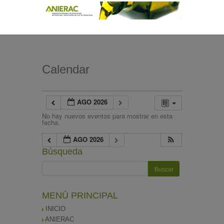
Calendar
AGO 2026
No hay nuevos eventos para mostrar en esta
fecha.
AGO 2026
Búsqueda
MENÚ PRINCIPAL
INICIO
ANIERAC