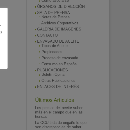
Como asociarse
ÓRGANOS DE DIRECCIÓN
SALA DE PRENSA
Notas de Prensa
Archivos Corporativos
r
GALERÍA DE IMÁGENES
a
CONTACTO
ENVASADO DE ACEITE
Tipos de Aceite
Propiedades
Proceso de envasado
Consumo en España
PUBLICACIONES
Boletín Opina
Otras Publicaciones
ENLACES DE INTERÉS
Últimos Artículos
Los precios del aceite suben
más en el campo que en las
tiendas
La OCU tilda de engaño lo que
son discrepancias de sabor