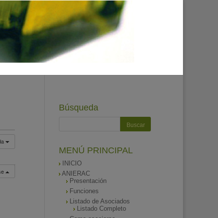
Búsqueda
da
MENÚ PRINCIPAL
INICIO
rse
ANIERAC
Presentación
Funciones
Listado de Asociados
Listado Completo