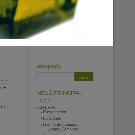
Búsqueda
da
MENÚ PRINCIPAL
INICIO
rse
ANIERAC
Presentación
Funciones
Listado de Asociados
Listado Completo