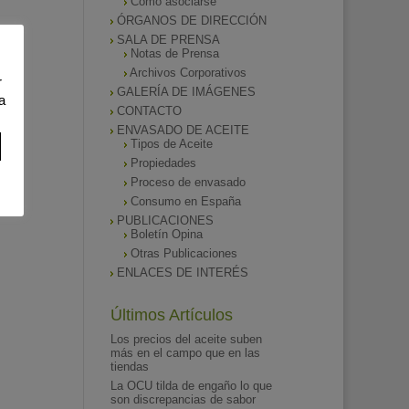
Como asociarse
ÓRGANOS DE DIRECCIÓN
SALA DE PRENSA
Notas de Prensa
Archivos Corporativos
r
GALERÍA DE IMÁGENES
a
CONTACTO
ENVASADO DE ACEITE
Tipos de Aceite
Propiedades
Proceso de envasado
Consumo en España
PUBLICACIONES
Boletín Opina
Otras Publicaciones
ENLACES DE INTERÉS
Últimos Artículos
Los precios del aceite suben
más en el campo que en las
tiendas
La OCU tilda de engaño lo que
son discrepancias de sabor