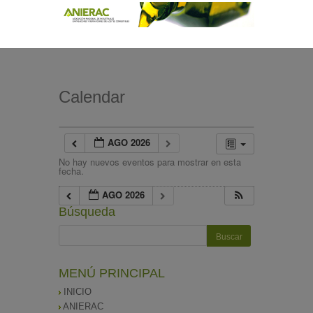
Calendar
AGO 2026
No hay nuevos eventos para mostrar en esta
fecha.
AGO 2026
Búsqueda
MENÚ PRINCIPAL
INICIO
ANIERAC