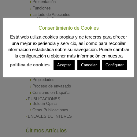
Presentación
Funciones
Listado de Asociados
Listado Completo
Como asociarse
Consentimiento de Cookies
ÓRGANOS DE DIRECCIÓN
Está web utiliza cookies propias y de terceros para ofrecer
SALA DE PRENSA
una mejor experiencia y servicio, así como para recopilar
Notas de Prensa
información estadística sobre su navegación. Puede cambiar
Archivos Corporativos
la configuración u obtener más información en nuestra
GALERÍA DE IMÁGENES
CONTACTO
política de cookies.
Aceptar
Cancelar
Configurar
ENVASADO DE ACEITE
Tipos de Aceite
Propiedades
Proceso de envasado
Consumo en España
PUBLICACIONES
Boletín Opina
Otras Publicaciones
ENLACES DE INTERÉS
Últimos Artículos