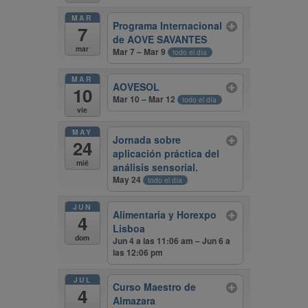
MAR
Programa Internacional
7
de AOVE SAVANTES
mar
Mar 7 – Mar 9
todo el día
MAR
AOVESOL
10
Mar 10 – Mar 12
todo el día
vie
MAY
Jornada sobre
24
aplicación práctica del
mié
análisis sensorial.
May 24
todo el día
JUN
Alimentaria y Horexpo
4
Lisboa
dom
Jun 4 a las 11:06 am – Jun 6 a
las 12:06 pm
JUL
Curso Maestro de
4
Almazara