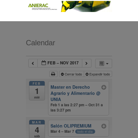
Calendar
FEB – NOV 2017
Cerrar todo
Expandir todo
FEB
Master en Derecho
1
Agrario y Alimentario
@
mié
UNIA
Feb 1 a las 2:27 pm – Oct 31 a
las 3:27 pm
MAR
Salón OLIPREMIUM
4
Mar 4 – Mar 7
todo el día
sáb