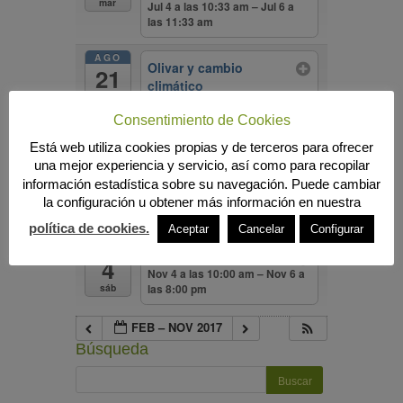
mar
Jul 4 a las 10:33 am – Jul 6 a
las 11:33 am
AGO
Olivar y cambio
21
climático
lun
Ago 21 a las 10:36 am – Ago 24
a las 11:36 am
Consentimiento de Cookies
Está web utiliza cookies propias y de terceros para ofrecer
SEP
Congreso de la
13
una mejor experiencia y servicio, así como para recopilar
economía agraria
información estadística sobre su navegación. Puede cambiar
mié
Sep 13 a las 10:39 am – Sep 15
la configuración u obtener más información en nuestra
a las 11:39 am
política de cookies.
Aceptar
Cancelar
Configurar
NOV
GASTRÓNOMA
4
Nov 4 a las 10:00 am – Nov 6 a
las 8:00 pm
sáb
FEB – NOV 2017
Búsqueda