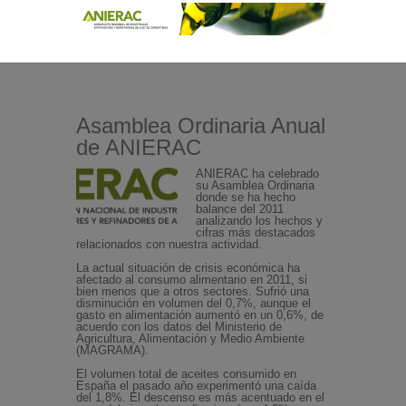
Asamblea Ordinaria Anual
de ANIERAC
ANIERAC ha celebrado
su Asamblea Ordinaria
donde se ha hecho
balance del 2011
analizando los hechos y
cifras más destacados
relacionados con nuestra actividad.
La actual situación de crisis económica ha
afectado al consumo alimentario en 2011, si
bien menos que a otros sectores. Sufrió una
disminución en volumen del 0,7%, aunque el
gasto en alimentación aumentó en un 0,6%, de
acuerdo con los datos del Ministerio de
Agricultura, Alimentación y Medio Ambiente
(MAGRAMA).
El volumen total de aceites consumido en
España el pasado año experimentó una caída
del 1,8%. El descenso es más acentuado en el