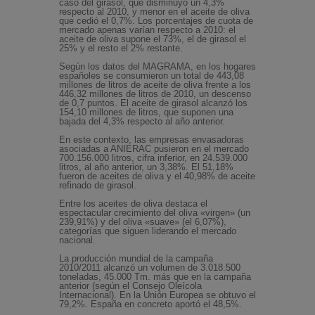
caso del girasol, que disminuyó un 4,3%
respecto al 2010, y menor en el aceite de oliva
que cedió el 0,7%. Los porcentajes de cuota de
mercado apenas varían respecto a 2010: el
aceite de oliva supone el 73%, el de girasol el
25% y el resto el 2% restante.
Según los datos del MAGRAMA, en los hogares
españoles se consumieron un total de 443,08
millones de litros de aceite de oliva frente a los
446,32 millones de litros de 2010, un descenso
de 0,7 puntos. El aceite de girasol alcanzó los
154,10 millones de litros, que suponen una
bajada del 4,3% respecto al año anterior.
En este contexto, las empresas envasadoras
asociadas a ANIERAC pusieron en el mercado
700.156.000 litros, cifra inferior, en 24.539.000
litros, al año anterior, un 3,38%. El 51,18%
fueron de aceites de oliva y el 40,98% de aceite
refinado de girasol.
Entre los aceites de oliva destaca el
espectacular crecimiento del oliva «virgen» (un
239,91%) y del oliva «suave» (el 6,07%),
categorías que siguen liderando el mercado
nacional.
La producción mundial de la campaña
2010/2011 alcanzó un volumen de 3.018.500
toneladas, 45.000 Tm. más que en la campaña
anterior (según el Consejo Oleícola
Internacional). En la Unión Europea se obtuvo el
79,2%. España en concreto aportó el 48,5%.