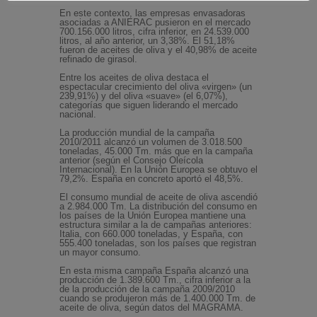
En este contexto, las empresas envasadoras
asociadas a ANIERAC pusieron en el mercado
700.156.000 litros, cifra inferior, en 24.539.000
litros, al año anterior, un 3,38%. El 51,18%
fueron de aceites de oliva y el 40,98% de aceite
refinado de girasol.
Entre los aceites de oliva destaca el
espectacular crecimiento del oliva «virgen» (un
239,91%) y del oliva «suave» (el 6,07%),
categorías que siguen liderando el mercado
nacional.
La producción mundial de la campaña
2010/2011 alcanzó un volumen de 3.018.500
toneladas, 45.000 Tm. más que en la campaña
anterior (según el Consejo Oleícola
Internacional). En la Unión Europea se obtuvo el
79,2%. España en concreto aportó el 48,5%.
El consumo mundial de aceite de oliva ascendió
a 2.984.000 Tm. La distribución del consumo en
los países de la Unión Europea mantiene una
estructura similar a la de campañas anteriores:
Italia, con 660.000 toneladas, y España, con
555.400 toneladas, son los países que registran
un mayor consumo.
En esta misma campaña España alcanzó una
producción de 1.389.600 Tm., cifra inferior a la
de la producción de la campaña 2009/2010
cuando se produjeron más de 1.400.000 Tm. de
aceite de oliva, según datos del MAGRAMA.