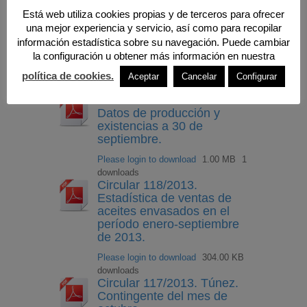
Presupuestos generales
Está web utiliza cookies propias y de terceros para ofrecer
del Estado y de la
Seguridad Social para 2014
una mejor experiencia y servicio, así como para recopilar
desde una perspectiva
información estadística sobre su navegación. Puede cambiar
empresarial.
la configuración u obtener más información en nuestra
Please login to download
1.44 MB
política de cookies.
Aceptar
Cancelar
Configurar
downloads
Circular 119/2013. AAO.
Datos de producción y
existencias a 30 de
septiembre.
Please login to download
1.00 MB
1
downloads
Circular 118/2013.
Estadística de ventas de
aceites envasados en el
período enero-septiembre
de 2013.
Please login to download
304.00 KB
downloads
Circular 117/2013. Túnez.
Contingente del mes de