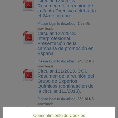
Circular 123/2013.
Resumen de la reunión de
la Junta Directiva celebrada
el 24 de octubre.
Please login to download
1.55 MB
downloads
Circular 122/2013.
Interprofesional.
Presentación de la
campaña de promoción en
España.
Please login to download
248.32 KB
downloads
Circular 121/2013. COI.
Resumen de la reunión del
Grupo de Expertos
Químicos (continuación de
la circular 111/2013).
Please login to download
659.18 KB
downloads
Circular 120/2013. FIAB.
Informe CEOE:
Consentimiento de Cookies