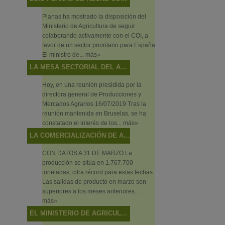
Planas ha mostrado la disposición del
Ministerio de Agricultura de seguir
colaborando activamente con el COI, a
favor de un sector prioritario para España
El ministro de...
más»
LA MESA SECTORIAL DEL ACEITE DE OLIVA Y LA ACEITUNA DE MESA ANALIZA LA SITUACIÓN DEL SECTOR Y LAS ACTUACIONES DEL MINISTERIO EN RELACIÓN CON LOS MECANISMOS DE AUTORREGULACIÓN
Hoy, en una reunión presidida por la
directora general de Producciones y
Mercados Agrarios 16/07/2019 Tras la
reunión mantenida en Bruselas, se ha
constatado el interés de los...
más»
LA COMERCIALIZACIÓN DE ACEITE DE OLIVA ALCANZA NIVELES MÁXIMOS EN EL ECUADOR DE LA CAMPAÑA
CON DATOS A 31 DE MARZO La
producción se sitúa en 1.767.700
toneladas, cifra récord para estas fechas
Las salidas de producto en marzo son
superiores a los meses anteriores...
más»
EL MINISTERIO DE AGRICULTURA, PESCA Y ALIMENTACIÓN PROMOCIONA BAJO EL CONCEPTO “ALIMENTOS DE ESPAÑA” LOS VINOS, ACEITES Y PRODUCTOS PESQUEROS EN EL SALÓN DE GOURMETS 2019