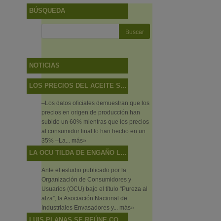
BÚSQUEDA
NOTICIAS
LOS PRECIOS DEL ACEITE SUBEN MÁS EN EL CAMPO QUE EN LAS TIENDAS
–Los datos oficiales demuestran que los
precios en origen de producción han
subido un 60% mientras que los precios
al consumidor final lo han hecho en un
35% –La...
más»
LA OCU TILDA DE ENGAÑO LO QUE SON DISCREPANCIAS DE SABOR
Ante el estudio publicado por la
Organización de Consumidores y
Usuarios (OCU) bajo el título “Pureza al
alza”, la Asociación Nacional de
Industriales Envasadores y...
más»
LUIS PLANAS SE REÚNE CON EL DIRECTOR EJECUTIVO DEL CONSEJO OLEÍCOLA INTERNACIONAL