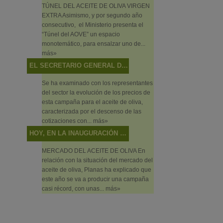
TÚNEL DEL ACEITE DE OLIVA VIRGEN
EXTRA Asimismo, y por segundo año
consecutivo, el Ministerio presenta el
“Túnel del AOVE” un espacio
monotemático, para ensalzar uno de...
más»
EL SECRETARIO GENERAL DE AGRICULTURA Y ALIMENTACIÓN PRESIDE LA MESA SECTORIAL DE ACEITE DE OLIVA Y ACEITUNA DE MESA
Se ha examinado con los representantes
del sector la evolución de los precios de
esta campaña para el aceite de oliva,
caracterizada por el descenso de las
cotizaciones con...
más»
HOY, EN LA INAUGURACIÓN DEL PRIMER FORO DE PRIMAVERA DE CAMBIO CLIMÁTICO Y TRANSICIÓN ENERGÉTICA, EN PUENTE GENIL (CÓRDOBA)
MERCADO DEL ACEITE DE OLIVA En
relación con la situación del mercado del
aceite de oliva, Planas ha explicado que
este año se va a producir una campaña
casi récord, con unas...
más»