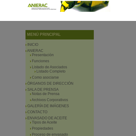
MENÚ PRINCIPAL
INICIO
ANIERAC
Presentación
Funciones
Listado de Asociados
Listado Completo
Como asociarse
ÓRGANOS DE DIRECCIÓN
SALA DE PRENSA
Notas de Prensa
Archivos Corporativos
GALERÍA DE IMÁGENES
CONTACTO
ENVASADO DE ACEITE
Tipos de Aceite
Propiedades
Proceso de envasado