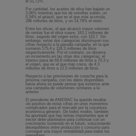
el 51,72%.
Por cantidad, los aceites de oliva han bajado un
3,06% mientras que los de semillas suben, un
0,34% el girasol, que es el que más acumula,
296 millones de litros, y un 14,79% el resto.
Entre los olivas, el que alcanzó mayor volumen
de ventas fue el oliva suave, 163,1 millones de
litros, seguido del virgen extra, con 110,7. Sin
embargo, estas dos categorías disminuyen sus
cifras respecto a la pasada campaña, en la que
sumaron 175,4 y 118,3 millones de litros
respectivamente. Por el contrario, se observa
un incremento en las otras dos categorías: el
intenso pasa de 69,8 millones de litros a 70,3 y
el virgen, que es el que más crece, de 4,3
millones de litros a 12,5 millones de litros.
Respecto a las previsiones de cosecha para la
próxima campaña, con los datos disponibles
hasta ahora se puede pensar que estamos ante
una campaña de volúmenes similares a la
anterior.
El presidente de ANIERAC ha querido resaltar
«lo positivo de estas cifras en unos momentos
complicados para el mercado por la coyuntura
económica general». De todos modos, también
ha apuntado que hay temas importantes que el
sector debe plantearse para continuar con un
crecimiento sostenido en el futuro, solucionando
desequilibrios entre producción y consumo para
conseguir una mayor rentabilidad para todos los
operadores.