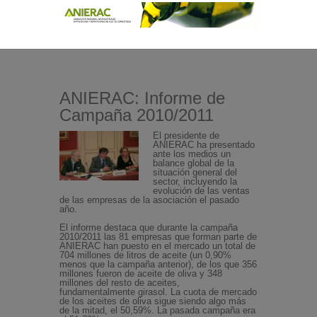
ANIERAC: Informe de
Campaña 2010/2011
El presidente de
ANIERAC ha presentado
ante los medios un
balance global de la
situación general del
sector, incluyendo la
evolución de las ventas
de las empresas de la asociación el pasado
año.
El informe destaca que durante la campaña
2010/2011 las 81 empresas que forman parte de
ANIERAC han puesto en el mercado un total de
704 millones de litros de aceite (un 0,90%
menos que la campaña anterior), de los que 356
millones fueron de aceite de oliva y 348
millones del resto de aceites,
fundamentalmente girasol. La cuota de mercado
de los aceites de oliva sigue siendo algo más
de la mitad, el 50,59%. La pasada campaña era