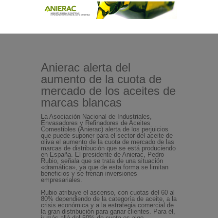
Anierac alerta del
aumento de la cuota de
mercado de los aceites de
marcas blancas
La Asociación Nacional de Industriales,
Envasadores y Refinadores de Aceites
Comestibles (Anierac) alerta de los perjuicios
que puede suponer para el sector del aceite de
oliva el aumento de la cuota de mercado de las
marcas de distribución que se está produciendo
en España. El presidente de Anierac, Pedro
Rubio, señala que se trata de una situación
«dramática», ya que de esta forma se limitan
beneficios y se frenan inversiones
empresariales.
Rubio atribuye el ascenso, con cuotas del 60 al
80% dependiendo de la categoría de aceite, a la
crisis económica y a la estrategia comercial de
la gran distribución para ganar clientes. Para él,
ir más allá del 50% de cuota es algo