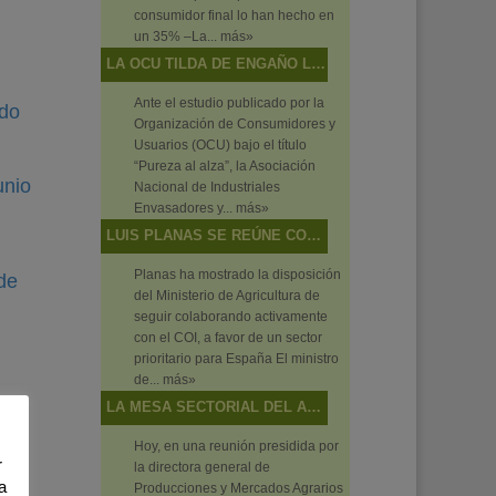
consumidor final lo han hecho en
un 35% –La...
más»
LA OCU TILDA DE ENGAÑO LO QUE SON DISCREPANCIAS DE SABOR
Ante el estudio publicado por la
ado
Organización de Consumidores y
Usuarios (OCU) bajo el título
“Pureza al alza”, la Asociación
unio
Nacional de Industriales
Envasadores y...
más»
LUIS PLANAS SE REÚNE CON EL DIRECTOR EJECUTIVO DEL CONSEJO OLEÍCOLA INTERNACIONAL
Planas ha mostrado la disposición
 de
del Ministerio de Agricultura de
seguir colaborando activamente
con el COI, a favor de un sector
prioritario para España El ministro
de...
más»
LA MESA SECTORIAL DEL ACEITE DE OLIVA Y LA ACEITUNA DE MESA ANALIZA LA SITUACIÓN DEL SECTOR Y LAS ACTUACIONES DEL MINISTERIO EN RELACIÓN CON LOS MECANISMOS DE AUTORREGULACIÓN
er
Hoy, en una reunión presidida por
r
la directora general de
a
Producciones y Mercados Agrarios