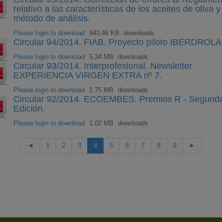
relativo a las características de los aceites de oliva y
método de análisis.
Please login to download
543.46 KB
downloads
Circular 94/2014. FIAB. Proyecto piloto IBERDROLA
Please login to download
5.34 MB
downloads
Circular 93/2014. Interprofesional. Newsletter
EXPERIENCIA VIRGEN EXTRA nº 7.
Please login to download
1.75 MB
downloads
Circular 92/2014. ECOEMBES. Premios R - Segund
Edición.
Please login to download
1.02 MB
downloads
◄
1
2
3
4
5
6
7
8
9
►