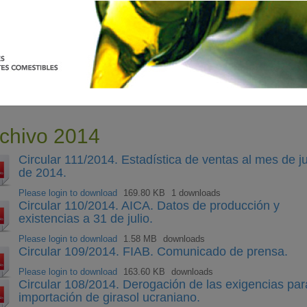
chivo 2014
Circular 111/2014. Estadística de ventas al mes de ju
de 2014.
Please login to download
169.80 KB
1 downloads
Circular 110/2014. AICA. Datos de producción y
existencias a 31 de julio.
Please login to download
1.58 MB
downloads
Circular 109/2014. FIAB. Comunicado de prensa.
Please login to download
163.60 KB
downloads
Circular 108/2014. Derogación de las exigencias par
importación de girasol ucraniano.