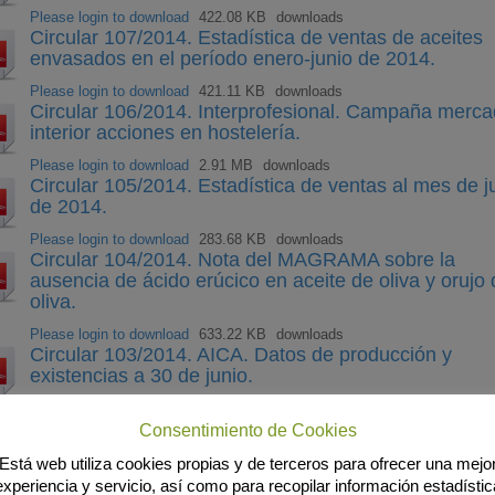
Please login to download
422.08 KB
downloads
Circular 107/2014. Estadística de ventas de aceites
envasados en el período enero-junio de 2014.
Please login to download
421.11 KB
downloads
Circular 106/2014. Interprofesional. Campaña merc
interior acciones en hostelería.
Please login to download
2.91 MB
downloads
Circular 105/2014. Estadística de ventas al mes de j
de 2014.
Please login to download
283.68 KB
downloads
Circular 104/2014. Nota del MAGRAMA sobre la
ausencia de ácido erúcico en aceite de oliva y orujo
oliva.
Please login to download
633.22 KB
downloads
Circular 103/2014. AICA. Datos de producción y
existencias a 30 de junio.
Please login to download
1.93 MB
downloads
Circular 102/2014. Interprofesional. Balance del prim
Consentimiento de Cookies
año de la campaña del mercado interior.
Está web utiliza cookies propias y de terceros para ofrecer una mejo
Please login to download
644.91 KB
downloads
experiencia y servicio, así como para recopilar información estadístic