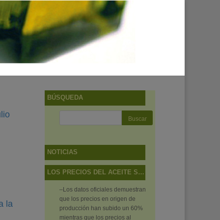
BÚSQUEDA
lio
NOTICIAS
LOS PRECIOS DEL ACEITE SUBEN MÁS EN EL CAMPO QUE EN LAS TIENDAS
–Los datos oficiales demuestran
que los precios en origen de
a la
producción han subido un 60%
mientras que los precios al