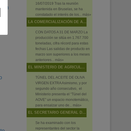
16/07/2019 Tras la reunión
ción
mantenida en Bruselas, se ha
el
constatado el interés de los...
más»
 al
LA COMERCIALIZACIÓN DE ACEITE DE OLIVA ALCANZA NIVELES MÁXIMOS EN EL ECUADOR DE LA CAMPAÑA
CON DATOS A 31 DE MARZO La
producción se sitúa en 1.767.700
toneladas, cifra récord para estas
fechas Las salidas de producto en
marzo son superiores a los meses
anteriores...
más»
EL MINISTERIO DE AGRICULTURA, PESCA Y ALIMENTACIÓN PROMOCIONA BAJO EL CONCEPTO “ALIMENTOS DE ESPAÑA” LOS VINOS, ACEITES Y PRODUCTOS PESQUEROS EN EL SALÓN DE GOURMETS 2019
o
TÚNEL DEL ACEITE DE OLIVA
VIRGEN EXTRA Asimismo, y por
segundo año consecutivo, el
Ministerio presenta el “Túnel del
AOVE” un espacio monotemático,
para ensalzar uno de...
más»
EL SECRETARIO GENERAL DE AGRICULTURA Y ALIMENTACIÓN PRESIDE LA MESA SECTORIAL DE ACEITE DE OLIVA Y ACEITUNA DE MESA
Se ha examinado con los
representantes del sector la
to