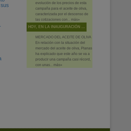
evolución de los precios de esta
 sus
campaña para el aceite de oliva,
caracterizada por el descenso de
las cotizaciones con...
más»
.
HOY, EN LA INAUGURACIÓN DEL PRIMER FORO DE PRIMAVERA DE CAMBIO CLIMÁTICO Y TRANSICIÓN ENERGÉTICA, EN PUENTE GENIL (CÓRDOBA)
MERCADO DEL ACEITE DE OLIVA
En relación con la situación del
mercado del aceite de oliva, Planas
ha explicado que este año se va a
a
producir una campaña casi récord,
con unas...
más»