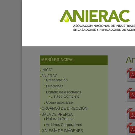
Ar
MENÚ PRINCIPAL
INICIO
ANIERAC
Presentación
Funciones
Listado de Asociados
Listado Completo
Como asociarse
ÓRGANOS DE DIRECCIÓN
SALA DE PRENSA
Notas de Prensa
Archivos Corporativos
GALERÍA DE IMÁGENES