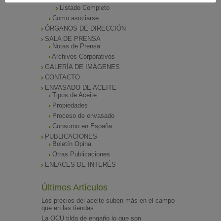
Listado de Asociados
Listado Completo
Como asociarse
ÓRGANOS DE DIRECCIÓN
SALA DE PRENSA
Notas de Prensa
Archivos Corporativos
GALERÍA DE IMÁGENES
CONTACTO
ENVASADO DE ACEITE
Tipos de Aceite
Propiedades
Proceso de envasado
Consumo en España
PUBLICACIONES
Boletín Opina
Otras Publicaciones
ENLACES DE INTERÉS
Últimos Artículos
Los precios del aceite suben más en el campo
que en las tiendas
La OCU tilda de engaño lo que son