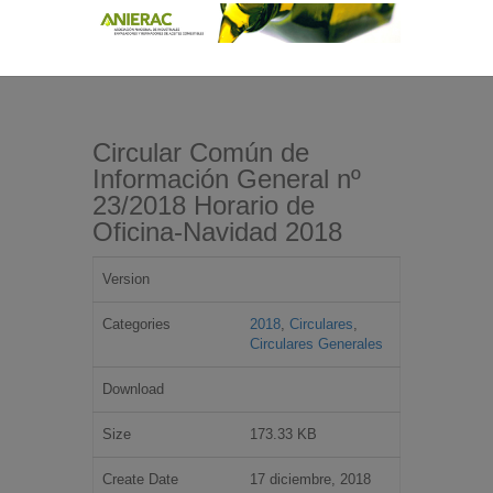
Circular Común de
Información General nº
23/2018 Horario de
Oficina-Navidad 2018
Version
Categories
2018
,
Circulares
,
Circulares Generales
Download
Size
173.33 KB
Create Date
17 diciembre, 2018