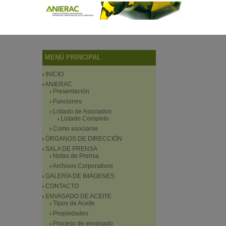
MENÚ PRINCIPAL
INICIO
ANIERAC
Presentación
Funciones
Listado de Asociados
Listado Completo
Como asociarse
ÓRGANOS DE DIRECCIÓN
SALA DE PRENSA
Notas de Prensa
Archivos Corporativos
GALERÍA DE IMÁGENES
CONTACTO
ENVASADO DE ACEITE
Tipos de Aceite
Propiedades
Proceso de envasado