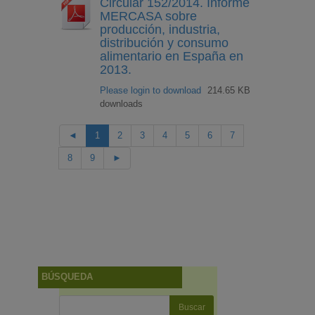
Circular 152/2014. Informe
MERCASA sobre
producción, industria,
distribución y consumo
alimentario en España en
2013.
Please login to download
214.65 KB
downloads
◄
1
2
3
4
5
6
7
8
9
►
BÚSQUEDA