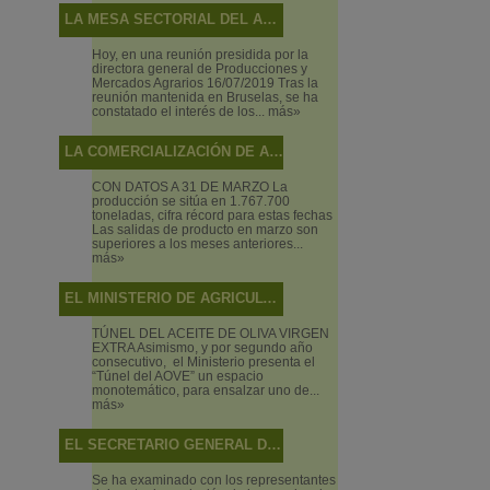
LA MESA SECTORIAL DEL ACEITE DE OLIVA Y LA ACEITUNA DE MESA ANALIZA LA SITUACIÓN DEL SECTOR Y LAS ACTUACIONES DEL MINISTERIO EN RELACIÓN CON LOS MECANISMOS DE AUTORREGULACIÓN
Hoy, en una reunión presidida por la
directora general de Producciones y
Mercados Agrarios 16/07/2019 Tras la
reunión mantenida en Bruselas, se ha
constatado el interés de los...
más»
LA COMERCIALIZACIÓN DE ACEITE DE OLIVA ALCANZA NIVELES MÁXIMOS EN EL ECUADOR DE LA CAMPAÑA
CON DATOS A 31 DE MARZO La
producción se sitúa en 1.767.700
toneladas, cifra récord para estas fechas
Las salidas de producto en marzo son
superiores a los meses anteriores...
más»
EL MINISTERIO DE AGRICULTURA, PESCA Y ALIMENTACIÓN PROMOCIONA BAJO EL CONCEPTO “ALIMENTOS DE ESPAÑA” LOS VINOS, ACEITES Y PRODUCTOS PESQUEROS EN EL SALÓN DE GOURMETS 2019
TÚNEL DEL ACEITE DE OLIVA VIRGEN
EXTRA Asimismo, y por segundo año
consecutivo, el Ministerio presenta el
“Túnel del AOVE” un espacio
monotemático, para ensalzar uno de...
más»
EL SECRETARIO GENERAL DE AGRICULTURA Y ALIMENTACIÓN PRESIDE LA MESA SECTORIAL DE ACEITE DE OLIVA Y ACEITUNA DE MESA
Se ha examinado con los representantes