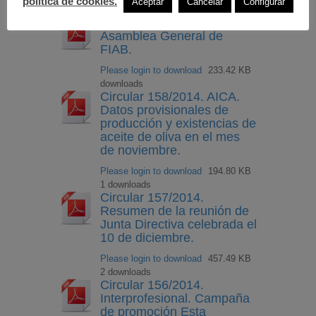
política de cookies.
Aceptar
Cancelar
Configurar
downloads
Circular 159/2014.
Asamblea General de
FIAB.
Please login to download
233.42 KB
downloads
Circular 158/2014. AICA.
Datos provisionales de
producción y existencias de
aceite de oliva en el mes
de noviembre.
Please login to download
194.80 KB
1 downloads
Circular 157/2014.
Resumen de la reunión de
Junta Directiva celebrada el
10 de diciembre.
Please login to download
457.49 KB
2 downloads
Circular 156/2014.
Interprofesional. Campaña
de promoción Esta