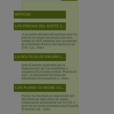
NOTICIAS
LOS PRECIOS DEL ACEITE SUBEN MÁS EN EL CAMPO QUE EN LAS TIENDAS
–Los datos oficiales demuestran que los
precios en origen de producción han
subido un 60% mientras que los precios
al consumidor final lo han hecho en un
35% –La...
más»
LA OCU TILDA DE ENGAÑO LO QUE SON DISCREPANCIAS DE SABOR
Ante el estudio publicado por la
Organización de Consumidores y
Usuarios (OCU) bajo el título “Pureza al
alza”, la Asociación Nacional de
Industriales Envasadores y...
más»
LUIS PLANAS SE REÚNE CON EL DIRECTOR EJECUTIVO DEL CONSEJO OLEÍCOLA INTERNACIONAL
Planas ha mostrado la disposición del
Ministerio de Agricultura de seguir
colaborando activamente con el COI, a
favor de un sector prioritario para España
El ministro de...
más»